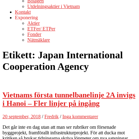
Bolagen
Utdelningsaktier i Vietnam
Kontakt
Exponering
Aktier
ETFer/ ETPer
Fonder
Nätmäklare
Etikett:
Japan International
Cooperation Agency
Vietnams första tunnelbanelinje 2A invigs
i Hanoi – Fler linjer på ingång
20 september, 2018
/
Fredrik
/
Inga kommentarer
Det går inte en dag utan att man ser rubriker om försenade
byggprojekt, framförallt infrastrukturprojekt. För att ducka mot
kritiken så brukar tidningarna skriva löpmeter om nya satsningar