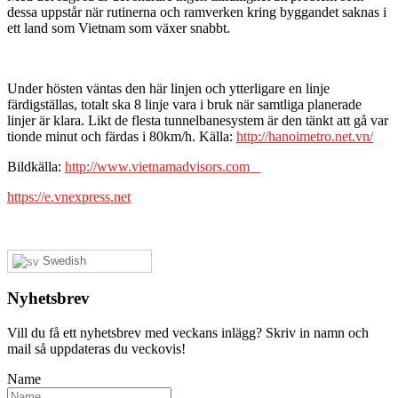
dessa uppstår när rutinerna och ramverken kring byggandet saknas i
ett land som Vietnam som växer snabbt.
Under hösten väntas den här linjen och ytterligare en linje
färdigställas, totalt ska 8 linje vara i bruk när samtliga planerade
linjer är klara. Likt de flesta tunnelbanesystem är den tänkt att gå var
tionde minut och färdas i 80km/h. Källa:
http://hanoimetro.net.vn/
Bildkälla:
http://www.vietnamadvisors.com
https://e.vnexpress.net
Swedish
Nyhetsbrev
Vill du få ett nyhetsbrev med veckans inlägg? Skriv in namn och
mail så uppdateras du veckovis!
Name