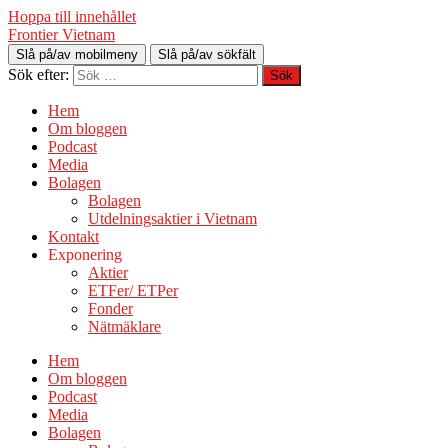
Hoppa till innehållet
Frontier Vietnam
Slå på/av mobilmeny
Slå på/av sökfält
Sök efter:
Hem
Om bloggen
Podcast
Media
Bolagen
Bolagen
Utdelningsaktier i Vietnam
Kontakt
Exponering
Aktier
ETFer/ ETPer
Fonder
Nätmäklare
Hem
Om bloggen
Podcast
Media
Bolagen