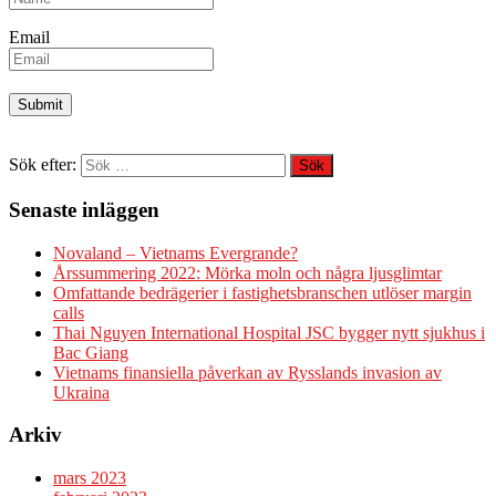
Email
Sök efter:
Senaste inläggen
Novaland – Vietnams Evergrande?
Årssummering 2022: Mörka moln och några ljusglimtar
Omfattande bedrägerier i fastighetsbranschen utlöser margin
calls
Thai Nguyen International Hospital JSC bygger nytt sjukhus i
Bac Giang
Vietnams finansiella påverkan av Rysslands invasion av
Ukraina
Arkiv
mars 2023