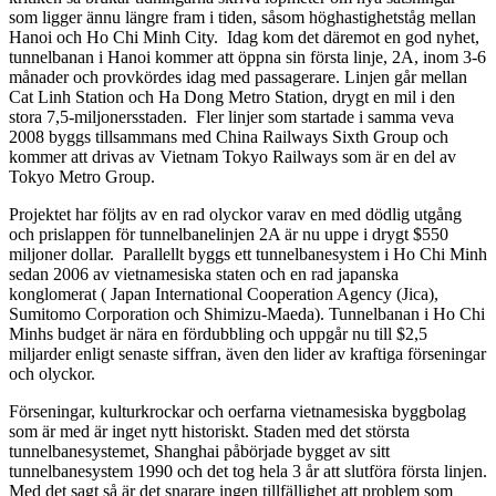
som ligger ännu längre fram i tiden, såsom höghastighetståg mellan
Hanoi och Ho Chi Minh City. Idag kom det däremot en god nyhet,
tunnelbanan i Hanoi kommer att öppna sin första linje, 2A, inom 3-6
månader och provkördes idag med passagerare. Linjen går mellan
Cat Linh Station och Ha Dong Metro Station, drygt en mil i den
stora 7,5-miljonersstaden. Fler linjer som startade i samma veva
2008 byggs tillsammans med China Railways Sixth Group och
kommer att drivas av Vietnam Tokyo Railways som är en del av
Tokyo Metro Group.
Projektet har följts av en rad olyckor varav en med dödlig utgång
och prislappen för tunnelbanelinjen 2A är nu uppe i drygt $550
miljoner dollar. Parallellt byggs ett tunnelbanesystem i Ho Chi Minh
sedan 2006 av vietnamesiska staten och en rad japanska
konglomerat ( Japan International Cooperation Agency (Jica),
Sumitomo Corporation och Shimizu-Maeda). Tunnelbanan i Ho Chi
Minhs budget är nära en fördubbling och uppgår nu till $2,5
miljarder enligt senaste siffran, även den lider av kraftiga förseningar
och olyckor.
Förseningar, kulturkrockar och oerfarna vietnamesiska byggbolag
som är med är inget nytt historiskt. Staden med det största
tunnelbanesystemet, Shanghai påbörjade bygget av sitt
tunnelbanesystem 1990 och det tog hela 3 år att slutföra första linjen.
Med det sagt så är det snarare ingen tillfällighet att problem som