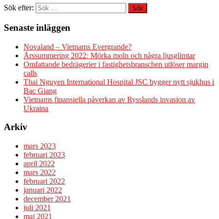
Sök efter:
Senaste inläggen
Novaland – Vietnams Evergrande?
Årssummering 2022: Mörka moln och några ljusglimtar
Omfattande bedrägerier i fastighetsbranschen utlöser margin
calls
Thai Nguyen International Hospital JSC bygger nytt sjukhus i
Bac Giang
Vietnams finansiella påverkan av Rysslands invasion av
Ukraina
Arkiv
mars 2023
februari 2023
april 2022
mars 2022
februari 2022
januari 2022
december 2021
juli 2021
maj 2021