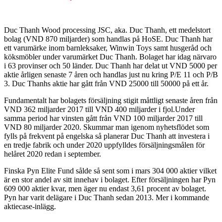
Duc Thanh Wood processing JSC, aka. Duc Thanh, ett medelstort
bolag (VND 870 miljarder) som handlas på HoSE. Duc Thanh har
ett varumärke inom barnleksaker, Winwin Toys samt husgeråd och
köksmöbler under varumärket Duc Thanh. Bolaget har idag närvaro
i 63 provinser och 50 länder. Duc Thanh har delat ut VND 5000 per
aktie årligen senaste 7 åren och handlas just nu kring P/E 11 och P/B
3. Duc Thanhs aktie har gått från VND 25000 till 50000 på ett år.
Fundamentalt har bolagets försäljning stigit måttligt senaste åren från
VND 362 miljarder 2017 till VND 400 miljarder i fjol.Under
samma period har vinsten gått från VND 100 miljarder 2017 till
VND 80 miljarder 2020. Skummar man igenom nyhetsflödet som
fylls på frekvent på engelska så planerar Duc Thanh att investera i
en tredje fabrik och under 2020 uppfylldes försäljningsmålen för
helåret 2020 redan i september.
Finska Pyn Elite Fund sålde så sent som i mars 304 000 aktier vilket
är en stor andel av sitt innehav i bolaget. Efter försäljningen har Pyn
609 000 aktier kvar, men äger nu endast 3,61 procent av bolaget.
Pyn har varit delägare i Duc Thanh sedan 2013. Mer i kommande
aktiecase-inlägg.