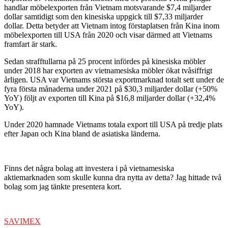
handlar möbelexporten från Vietnam motsvarande $7,4 miljarder
dollar samtidigt som den kinesiska uppgick till $7,33 miljarder
dollar. Detta betyder att Vietnam intog förstaplatsen från Kina inom
möbelexporten till USA från 2020 och visar därmed att Vietnams
framfart är stark.
Sedan strafftullarna på 25 procent infördes på kinesiska möbler
under 2018 har exporten av vietnamesiska möbler ökat tvåsiffrigt
årligen. USA var Vietnams största exportmarknad totalt sett under de
fyra första månaderna under 2021 på $30,3 miljarder dollar (+50%
YoY) följt av exporten till Kina på $16,8 miljarder dollar (+32,4%
YoY).
Under 2020 hamnade Vietnams totala export till USA på tredje plats
efter Japan och Kina bland de asiatiska länderna.
Finns det några bolag att investera i på vietnamesiska
aktiemarknaden som skulle kunna dra nytta av detta? Jag hittade två
bolag som jag tänkte presentera kort.
SAVIMEX