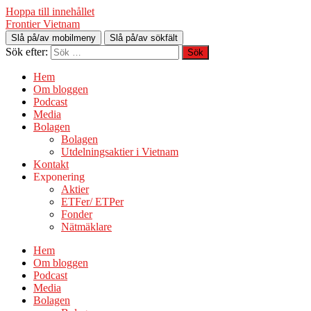
Hoppa till innehållet
Frontier Vietnam
Slå på/av mobilmeny
Slå på/av sökfält
Sök efter:
Hem
Om bloggen
Podcast
Media
Bolagen
Bolagen
Utdelningsaktier i Vietnam
Kontakt
Exponering
Aktier
ETFer/ ETPer
Fonder
Nätmäklare
Hem
Om bloggen
Podcast
Media
Bolagen