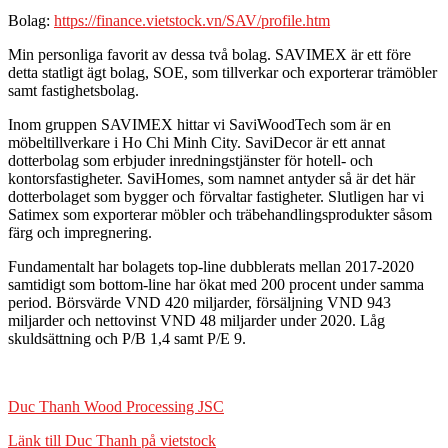
Bolag:
https://finance.vietstock.vn/SAV/profile.htm
Min personliga favorit av dessa två bolag. SAVIMEX är ett före
detta statligt ägt bolag, SOE, som tillverkar och exporterar trämöbler
samt fastighetsbolag.
Inom gruppen SAVIMEX hittar vi SaviWoodTech som är en
möbeltillverkare i Ho Chi Minh City. SaviDecor är ett annat
dotterbolag som erbjuder inredningstjänster för hotell- och
kontorsfastigheter. SaviHomes, som namnet antyder så är det här
dotterbolaget som bygger och förvaltar fastigheter. Slutligen har vi
Satimex som exporterar möbler och träbehandlingsprodukter såsom
färg och impregnering.
Fundamentalt har bolagets top-line dubblerats mellan 2017-2020
samtidigt som bottom-line har ökat med 200 procent under samma
period. Börsvärde VND 420 miljarder, försäljning VND 943
miljarder och nettovinst VND 48 miljarder under 2020. Låg
skuldsättning och P/B 1,4 samt P/E 9.
Duc Thanh Wood Processing JSC
Länk till Duc Thanh på vietstock