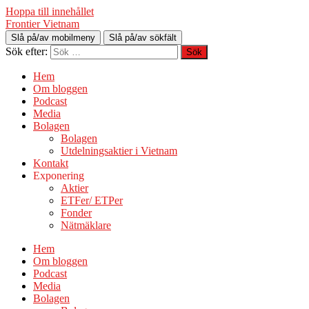
Hoppa till innehållet
Frontier Vietnam
Slå på/av mobilmeny
Slå på/av sökfält
Sök efter:
Hem
Om bloggen
Podcast
Media
Bolagen
Bolagen
Utdelningsaktier i Vietnam
Kontakt
Exponering
Aktier
ETFer/ ETPer
Fonder
Nätmäklare
Hem
Om bloggen
Podcast
Media
Bolagen