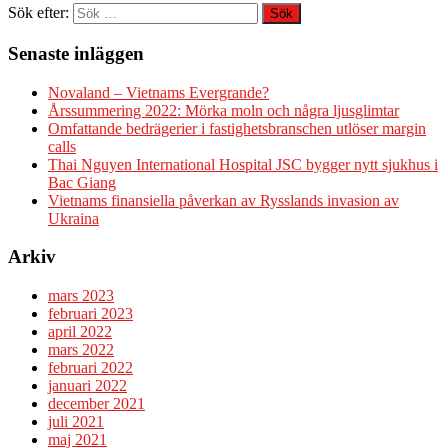
Sök efter:
Senaste inläggen
Novaland – Vietnams Evergrande?
Årssummering 2022: Mörka moln och några ljusglimtar
Omfattande bedrägerier i fastighetsbranschen utlöser margin
calls
Thai Nguyen International Hospital JSC bygger nytt sjukhus i
Bac Giang
Vietnams finansiella påverkan av Rysslands invasion av
Ukraina
Arkiv
mars 2023
februari 2023
april 2022
mars 2022
februari 2022
januari 2022
december 2021
juli 2021
maj 2021