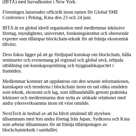
(IBTA) med huvudkontor i New York.
Föreningen lanserades officiellt inom ramen för Global SME
Conference i Peking, Kina den 23 och 24 juni.
IBTA är en global ideell organisation med medlemmar inklusive
företag, myndigheter, universitet, forskningsinstitut och oberoende
experter som tillämpar blockchain-teknik för att främja ekonomisk
tillväxt.
Dess fokus ligger på att ge fördjupad kunskap om blockchain, hålla
seminarier och evenemang på regional och global nivå, erbjuda
utbildning om kunskapsspridning och byggnadskapacitet i
framtiden.
Medlemmar kommer att uppdateras om den senaste informationen,
kunskapen och trenderna i blockchain inom en rad olika områden
som teknik, ekonomi och lag, som tillhandahålls genom praktiska
lektioner och medlemmarna drar nytta av utökade relationer med
andra yrkesverksamma inom ett visst område.
NextTech är hedrad av att ha blivit utnämnd till styrelsen
tillsammans med fem andra företag från Japan, Sydkorea och Kina
som arbetar tillsammans för att främja tillämpningen av
blockchainteknik i samhället.