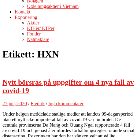
Bolagen
Utdelningsaktier i Vietnam
Kontakt
Exponering
Aktier
ETFer/ ETPer
Fonder
Nätmäklare
Etikett:
HXN
Nytt börsras på uppgifter om 4 nya fall av
covid-19
27 juli, 2020
/
Fredrik
/
Inga kommentarer
Under helgen meddelade statliga medier att landets 99-dagarsperiod
utan ett nytt icke-importerat fall av covid-19 var nu brutet. De
centrala provinserna Da Nang och Quang Ngai rapporterade 4 fall
av covid-19 och genast återinfördes förhållningsregler rörande social
distansering. Regeringen har den här gången valt att gå lite