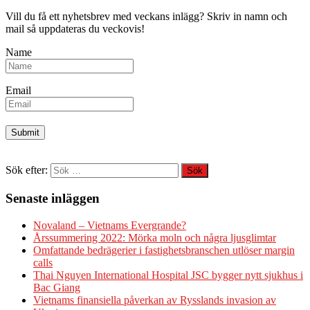
Vill du få ett nyhetsbrev med veckans inlägg? Skriv in namn och
mail så uppdateras du veckovis!
Name
Email
Sök efter:
Senaste inläggen
Novaland – Vietnams Evergrande?
Årssummering 2022: Mörka moln och några ljusglimtar
Omfattande bedrägerier i fastighetsbranschen utlöser margin
calls
Thai Nguyen International Hospital JSC bygger nytt sjukhus i
Bac Giang
Vietnams finansiella påverkan av Rysslands invasion av