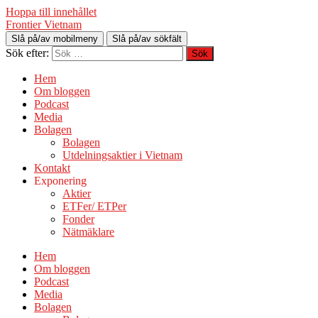
Hoppa till innehållet
Frontier Vietnam
Slå på/av mobilmeny
Slå på/av sökfält
Sök efter:
Hem
Om bloggen
Podcast
Media
Bolagen
Bolagen
Utdelningsaktier i Vietnam
Kontakt
Exponering
Aktier
ETFer/ ETPer
Fonder
Nätmäklare
Hem
Om bloggen
Podcast
Media
Bolagen