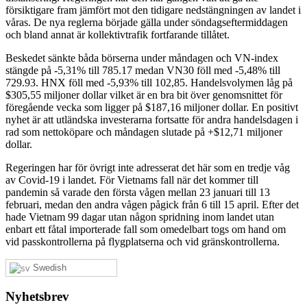
försiktigare fram jämfört mot den tidigare nedstängningen av landet i
våras. De nya reglerna började gälla under söndagseftermiddagen
och bland annat är kollektivtrafik fortfarande tillåtet.
Beskedet sänkte båda börserna under måndagen och VN-index
stängde på -5,31% till 785.17 medan VN30 föll med -5,48% till
729.93. HNX föll med -5,93% till 102,85. Handelsvolymen låg på
$305,55 miljoner dollar vilket är en bra bit över genomsnittet för
föregående vecka som ligger på $187,16 miljoner dollar. En positivt
nyhet är att utländska investerarna fortsatte för andra handelsdagen i
rad som nettoköpare och måndagen slutade på +$12,71 miljoner
dollar.
Regeringen har för övrigt inte adresserat det här som en tredje våg
av Covid-19 i landet. För Vietnams fall när det kommer till
pandemin så varade den första vågen mellan 23 januari till 13
februari, medan den andra vågen pågick från 6 till 15 april. Efter det
hade Vietnam 99 dagar utan någon spridning inom landet utan
enbart ett fåtal importerade fall som omedelbart togs om hand om
vid passkontrollerna på flygplatserna och vid gränskontrollerna.
Swedish
Nyhetsbrev