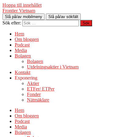
Hoppa till innehållet
Frontier Vietnam
Slå på/av mobilmeny
Slå på/av sökfält
Sök efter:
Hem
Om bloggen
Podcast
Media
Bolagen
Bolagen
Utdelningsaktier i Vietnam
Kontakt
Exponering
Aktier
ETFer/ ETPer
Fonder
Nätmäklare
Hem
Om bloggen
Podcast
Media
Bolagen