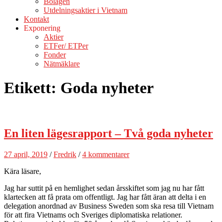
Bolagen
Utdelningsaktier i Vietnam
Kontakt
Exponering
Aktier
ETFer/ ETPer
Fonder
Nätmäklare
Etikett:
Goda nyheter
En liten lägesrapport – Två goda nyheter
27 april, 2019
/
Fredrik
/
4 kommentarer
Kära läsare,
Jag har suttit på en hemlighet sedan årsskiftet som jag nu har fått
klartecken att få prata om offentligt. Jag har fått äran att delta i en
delegation anordnad av Business Sweden som ska resa till Vietnam
för att fira Vietnams och Sveriges diplomatiska relationer.