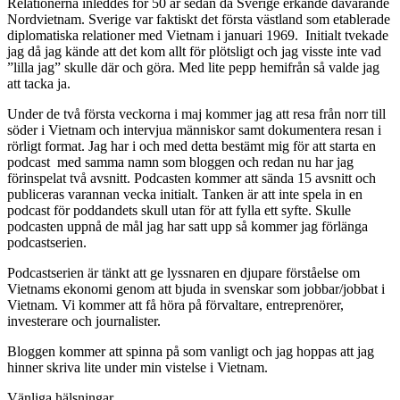
Relationerna inleddes för 50 år sedan då Sverige erkände dåvarande
Nordvietnam. Sverige var faktiskt det första västland som etablerade
diplomatiska relationer med Vietnam i januari 1969. Initialt tvekade
jag då jag kände att det kom allt för plötsligt och jag visste inte vad
”lilla jag” skulle där och göra. Med lite pepp hemifrån så valde jag
att tacka ja.
Under de två första veckorna i maj kommer jag att resa från norr till
söder i Vietnam och intervjua människor samt dokumentera resan i
rörligt format. Jag har i och med detta bestämt mig för att starta en
podcast med samma namn som bloggen och redan nu har jag
förinspelat två avsnitt. Podcasten kommer att sända 15 avsnitt och
publiceras varannan vecka initialt. Tanken är att inte spela in en
podcast för poddandets skull utan för att fylla ett syfte. Skulle
podcasten uppnå de mål jag har satt upp så kommer jag förlänga
podcastserien.
Podcastserien är tänkt att ge lyssnaren en djupare förståelse om
Vietnams ekonomi genom att bjuda in svenskar som jobbar/jobbat i
Vietnam. Vi kommer att få höra på förvaltare, entreprenörer,
investerare och journalister.
Bloggen kommer att spinna på som vanligt och jag hoppas att jag
hinner skriva lite under min vistelse i Vietnam.
Vänliga hälsningar