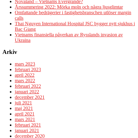
Novaland – Vietnams Evergrande?
Årssummering 2022: Mörka moln och några ljusglimtar
Omfattande bedrägerier i fastighetsbranschen utlöser margin
calls
Thai Nguyen International Hospital JSC bygger nytt sjukhus i
Bac Giang
Vietnams finansiella påverkan av Rysslands invasion av
Ukraina
Arkiv
mars 2023
februari 2023
april 2022
mars 2022
februari 2022
januari 2022
december 2021
juli 2021
maj 2021
april 2021
mars 2021
februari 2021
januari 2021
december 2020