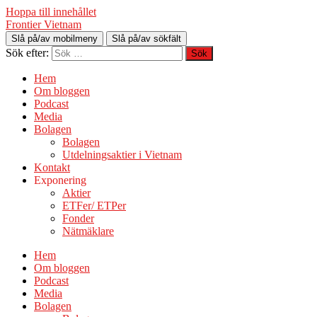
Hoppa till innehållet
Frontier Vietnam
Slå på/av mobilmeny
Slå på/av sökfält
Sök efter:
Hem
Om bloggen
Podcast
Media
Bolagen
Bolagen
Utdelningsaktier i Vietnam
Kontakt
Exponering
Aktier
ETFer/ ETPer
Fonder
Nätmäklare
Hem
Om bloggen
Podcast
Media
Bolagen