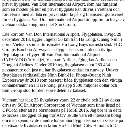
privat flygplats, Van Don International Airport, som har fungerat
som en modell på hur en privat flygplats kan drivas i Vietnam och
fördelarna med att låta en privat aktör ta på sig finansieringsansvaret
för en flygplats. Van Don international Airport är uppförd och ägs av
vietnamesiska konglomeratet Sun Group.
Lite kort om Van Don International Airport. Flygplatsen, invigd 29
december 2018, ligger ungefär 50 km från Ha Long, Quang Ninh i
norra Vietnam som är turistmålet Ha Long Bays närmsta stad. FLC
Groups Bamboo Airways har flygplatsen som hub och övriga
flygbolag som flyger till Van Don International Airport
(IATA:VDO) är Vietjet, Vietnam Airlines, Qingdao Airlines och
Donghai Airlines. Under 2019 tog flygplatsen emot 260 434
passagerare och just nu har flygplatsen endast en runway. Utöver
flygplatsen färdigställdes Ninh Binh-Hai Phong-Quang Ninh
Expressway år 2018 som passerar både flygplatsen och den viktiga
containerhamnen i Hai Phong, prislapp $500 miljoner dollar och
Sun Group stod för den större delen av kalaset.
Vietnam har idag 33 flygplatser varav 22 är civila och 21 av dessa
drivs av SOEn Airport Corporation of Vietnam som finns listad på
UPCoM efter att ha börsnoterats på HoSE 2016. Jag bör ta in detta
aktiecase i bloggen då jag tror ACV skulle vara ett intressant bolag
om man spann av de mindre lönsamma flygplatserna och satsade på
de växande flygplatserna kring Ho Chi Minh City, Hanoi och Da