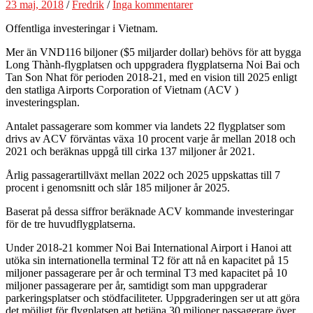
23 maj, 2018
/
Fredrik
/
Inga kommentarer
Offentliga investeringar i Vietnam.
Mer än VND116 biljoner ($5 miljarder dollar) behövs för att bygga
Long Thành-flygplatsen och uppgradera flygplatserna Noi Bai och
Tan Son Nhat för perioden 2018-21, med en vision till 2025 enligt
den statliga Airports Corporation of Vietnam (ACV )
investeringsplan.
Antalet passagerare som kommer via landets 22 flygplatser som
drivs av ACV förväntas växa 10 procent varje år mellan 2018 och
2021 och beräknas uppgå till cirka 137 miljoner år 2021.
Årlig passagerartillväxt mellan 2022 och 2025 uppskattas till 7
procent i genomsnitt och slår 185 miljoner år 2025.
Baserat på dessa siffror beräknade ACV kommande investeringar
för de tre huvudflygplatserna.
Under 2018-21 kommer Noi Bai International Airport i Hanoi att
utöka sin internationella terminal T2 för att nå en kapacitet på 15
miljoner passagerare per år och terminal T3 med kapacitet på 10
miljoner passagerare per år, samtidigt som man uppgraderar
parkeringsplatser och stödfaciliteter. Uppgraderingen ser ut att göra
det möjligt för flygplatsen att betjäna 30 miljoner passagerare över