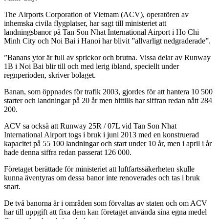
The Airports Corporation of Vietnam (ACV), operatören av
inhemska civila flygplatser, har sagt till ministeriet att
landningsbanor på Tan Son Nhat International Airport i Ho Chi
Minh City och Noi Bai i Hanoi har blivit ”allvarligt nedgraderade”.
”Banans ytor är full av sprickor och brutna. Vissa delar av Runway
1B i Noi Bai blir till och med lerig ibland, speciellt under
regnperioden, skriver bolaget.
Banan, som öppnades för trafik 2003, gjordes för att hantera 10 500
starter och landningar på 20 år men hittills har siffran redan nått 284
200.
ACV sa också att Runway 25R / 07L vid Tan Son Nhat
International Airport togs i bruk i juni 2013 med en konstruerad
kapacitet på 55 100 landningar och start under 10 år, men i april i år
hade denna siffra redan passerat 126 000.
Företaget berättade för ministeriet att luftfartssäkerheten skulle
kunna äventyras om dessa banor inte renoverades och tas i bruk
snart.
De två banorna är i områden som förvaltas av staten och om ACV
har till uppgift att fixa dem kan företaget använda sina egna medel