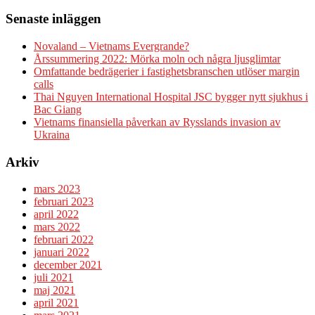
Senaste inläggen
Novaland – Vietnams Evergrande?
Årssummering 2022: Mörka moln och några ljusglimtar
Omfattande bedrägerier i fastighetsbranschen utlöser margin
calls
Thai Nguyen International Hospital JSC bygger nytt sjukhus i
Bac Giang
Vietnams finansiella påverkan av Rysslands invasion av
Ukraina
Arkiv
mars 2023
februari 2023
april 2022
mars 2022
februari 2022
januari 2022
december 2021
juli 2021
maj 2021
april 2021