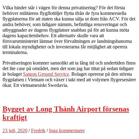
Vilka hinder står i vägen för denna privatisering? För det första
behöver militärens flygflottiljer flytta ifrån de fyra kommersiella
flygplatserna för att staten ska kunna sälja ut dom från ACV. För det
andra behöver, som tidigare nämnts, befintliga renoveringar och
utbyggnader av dagens flygplatser snabbas på för att kunna möta
dagens kapacitetsbehov. Ett alternativ skulle vara att
försvarsministeriet lämnar över förvaltningen av landningsbanorna
till lokala myndigheter och investerarna får möjlighet att operera
terminalerna.
Privatiseringen kommer sannolikt att ta lång tid och undertiden finns
det lite case på området, men det som jag har tittat på sedan tidigare
är bolaget
Saigon Ground Service
. Bolaget opererar på den största
flygplatsen i Vietnam och växer i takt med att volymen flygresenärer
ökar. Ett vietnamesiskt Swedavia.
Bygget av Long Thánh Airport försenas
kraftigt
23 juli, 2020
/
Fredrik
/
Inga kommentarer