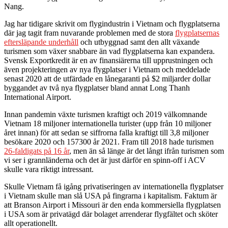
Nang.
Jag har tidigare skrivit om flygindustrin i Vietnam och flygplatserna
där jag tagit fram nuvarande problemen med de stora
flygplatsernas
eftersläpande underhåll
och utbyggnad samt den allt växande
turismen som växer snabbare än vad flygplatserna kan expandera.
Svensk Exportkredit är en av finansiärerna tiIl upprustningen och
även projekteringen av nya flygplatser i Vietnam och meddelade
senast 2020 att de utfärdade en lånegaranti på $2 miljarder dollar
byggandet av två nya flygplatser bland annat Long Thanh
International Airport.
Innan pandemin växte turismen kraftigt och 2019 välkomnande
Vietnam 18 miljoner internationella turister (upp från 10 miljoner
året innan) för att sedan se siffrorna falla kraftigt till 3,8 miljoner
besökare 2020 och 157300 år 2021. Fram till 2018 hade turismen
26-faldigats på 16 år
, men än så länge är det långt ifrån turismen som
vi ser i grannländerna och det är just därför en spinn-off i ACV
skulle vara riktigt intressant.
Skulle Vietnam få igång privatiseringen av internationella flygplatser
i Vietnam skulle man slå USA på fingrarna i kapitalism. Faktum är
att Branson Airport i Missouri är den enda kommersiella flygplatsen
i USA som är privatägd där bolaget arrenderar flygfältet och sköter
allt operationellt.