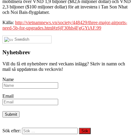
mobilisera över VND 1,9 biljoner ($82,6 miljoner dollar) och VND
2,3 biljoner ($100 miljoner dollar) för att investera i Tan Son Nhat
och Noi Bais-flygplatser.
Källa:
http://vietnamnews.vn/society/448429/three-major-airports-
need-5b-for-upgrades.html#z6jF30hh4FgGYiAF.99
Swedish
Nyhetsbrev
Vill du få ett nyhetsbrev med veckans inlägg? Skriv in namn och
mail så uppdateras du veckovis!
Name
Email
Sök efter: