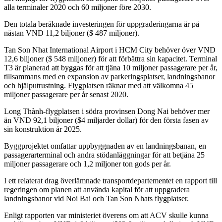
alla terminaler 2020 och 60 miljoner före 2030.
Den totala beräknade investeringen för uppgraderingarna är på
nästan VND 11,2 biljoner ($ 487 miljoner).
Tan Son Nhat International Airport i HCM City behöver över VND
12,6 biljoner ($ 548 miljoner) för att förbättra sin kapacitet. Terminal
T3 är planerad att byggas för att tjäna 10 miljoner passagerare per år,
tillsammans med en expansion av parkeringsplatser, landningsbanor
och hjälputrustning. Flygplatsen räknar med att välkomna 45
miljoner passagerare per år senast 2020.
Long Thành-flygplatsen i södra provinsen Dong Nai behöver mer
än VND 92,1 biljoner ($4 miljarder dollar) för den första fasen av
sin konstruktion år 2025.
Byggprojektet omfattar uppbyggnaden av en landningsbanan, en
passagerarterminal och andra stödanläggningar för att betjäna 25
miljoner passagerare och 1,2 miljoner ton gods per år.
I ett relaterat drag överlämnade transportdepartementet en rapport till
regeringen om planen att använda kapital för att uppgradera
landningsbanor vid Noi Bai och Tan Son Nhats flygplatser.
Enligt rapporten var ministeriet överens om att ACV skulle kunna