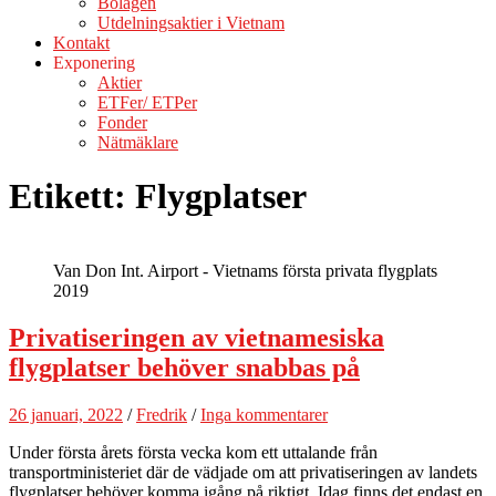
Bolagen
Utdelningsaktier i Vietnam
Kontakt
Exponering
Aktier
ETFer/ ETPer
Fonder
Nätmäklare
Etikett:
Flygplatser
Van Don Int. Airport - Vietnams första privata flygplats
2019
Privatiseringen av vietnamesiska
flygplatser behöver snabbas på
26 januari, 2022
/
Fredrik
/
Inga kommentarer
Under första årets första vecka kom ett uttalande från
transportministeriet där de vädjade om att privatiseringen av landets
flygplatser behöver komma igång på riktigt. Idag finns det endast en