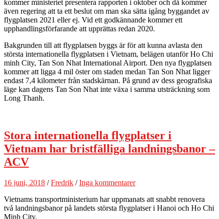
kommer ministeriet presentera rapporten i oktober och då kommer
även regering att ta ett beslut om man ska sätta igång byggandet av
flygplatsen 2021 eller ej. Vid ett godkännande kommer ett
upphandlingsförfarande att upprättas redan 2020.
Bakgrunden till att flygplatsen byggs är för att kunna avlasta den
största internationella flygplatsen i Vietnam, belägen utanför Ho Chi
minh City, Tan Son Nhat International Airport. Den nya flygplatsen
kommer att ligga 4 mil öster om staden medan Tan Son Nhat ligger
endast 7,4 kilometer från stadskärnan. På grund av dess geografiska
läge kan dagens Tan Son Nhat inte växa i samma utsträckning som
Long Thanh.
Stora internationella flygplatser i
Vietnam har bristfälliga landningsbanor –
ACV
16 juni, 2018
/
Fredrik
/
Inga kommentarer
Vietnams transportministerium har uppmanats att snabbt renovera
två landningsbanor på landets största flygplatser i Hanoi och Ho Chi
Minh City.