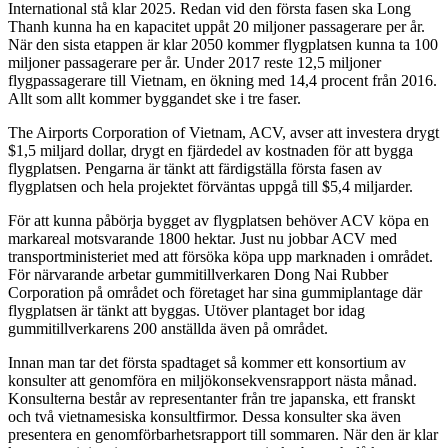
International stå klar 2025. Redan vid den första fasen ska Long
Thanh kunna ha en kapacitet uppåt 20 miljoner passagerare per år.
När den sista etappen är klar 2050 kommer flygplatsen kunna ta 100
miljoner passagerare per år. Under 2017 reste 12,5 miljoner
flygpassagerare till Vietnam, en ökning med 14,4 procent från 2016.
Allt som allt kommer byggandet ske i tre faser.
The Airports Corporation of Vietnam, ACV, avser att investera drygt
$1,5 miljard dollar, drygt en fjärdedel av kostnaden för att bygga
flygplatsen. Pengarna är tänkt att färdigställa första fasen av
flygplatsen och hela projektet förväntas uppgå till $5,4 miljarder.
För att kunna påbörja bygget av flygplatsen behöver ACV köpa en
markareal motsvarande 1800 hektar. Just nu jobbar ACV med
transportministeriet med att försöka köpa upp marknaden i området.
För närvarande arbetar gummitillverkaren Dong Nai Rubber
Corporation på området och företaget har sina gummiplantage där
flygplatsen är tänkt att byggas. Utöver plantaget bor idag
gummitillverkarens 200 anställda även på området.
Innan man tar det första spadtaget så kommer ett konsortium av
konsulter att genomföra en miljökonsekvensrapport nästa månad.
Konsulterna består av representanter från tre japanska, ett franskt
och två vietnamesiska konsultfirmor. Dessa konsulter ska även
presentera en genomförbarhetsrapport till sommaren. När den är klar