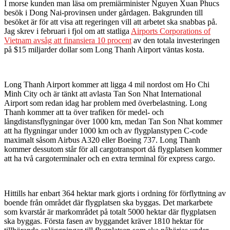
I morse kunden man läsa om premiärminister Nguyen Xuan Phucs
besök i Dong Nai-provinsen under gårdagen. Bakgrunden till
besöket är för att visa att regeringen vill att arbetet ska snabbas på.
Jag skrev i februari i fjol om att statliga
Airports Corporations of
Vietnam avsåg att finansiera 10 procent
av den totala investeringen
på $15 miljarder dollar som Long Thanh Airport väntas kosta.
Long Thanh Airport kommer att ligga 4 mil nordost om Ho Chi
Minh City och är tänkt att avlasta Tan Son Nhat International
Airport som redan idag har problem med överbelastning. Long
Thanh kommer att ta över trafiken för medel- och
långdistansflygningar över 1000 km, medan Tan Son Nhat kommer
att ha flygningar under 1000 km och av flygplanstypen C-code
maximalt såsom Airbus A320 eller Boeing 737. Long Thanh
kommer dessutom står för all cargotransport då flygplatsen kommer
att ha två cargoterminaler och en extra terminal för express cargo.
Hittills har enbart 364 hektar mark gjorts i ordning för förflyttning av
boende från området där flygplatsen ska byggas. Det markarbete
som kvarstår är markområdet på totalt 5000 hektar där flygplatsen
ska byggas. Första fasen av byggandet kräver 1810 hektar för