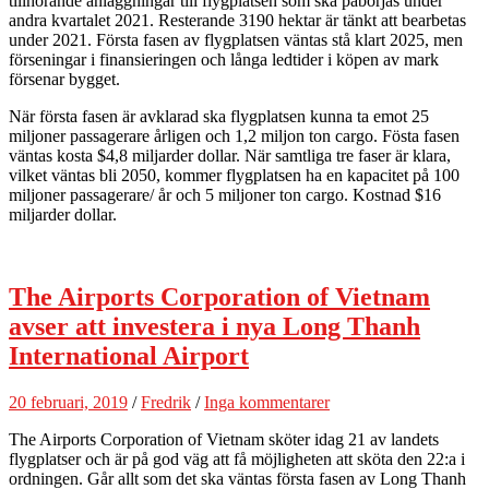
tillhörande anläggningar till flygplatsen som ska påbörjas under
andra kvartalet 2021. Resterande 3190 hektar är tänkt att bearbetas
under 2021. Första fasen av flygplatsen väntas stå klart 2025, men
förseningar i finansieringen och långa ledtider i köpen av mark
försenar bygget.
När första fasen är avklarad ska flygplatsen kunna ta emot 25
miljoner passagerare årligen och 1,2 miljon ton cargo. Fösta fasen
väntas kosta $4,8 miljarder dollar. När samtliga tre faser är klara,
vilket väntas bli 2050, kommer flygplatsen ha en kapacitet på 100
miljoner passagerare/ år och 5 miljoner ton cargo. Kostnad $16
miljarder dollar.
The Airports Corporation of Vietnam
avser att investera i nya Long Thanh
International Airport
20 februari, 2019
/
Fredrik
/
Inga kommentarer
The Airports Corporation of Vietnam sköter idag 21 av landets
flygplatser och är på god väg att få möjligheten att sköta den 22:a i
ordningen. Går allt som det ska väntas första fasen av Long Thanh