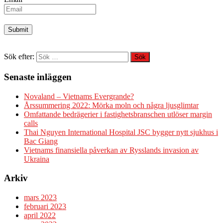
Sök efter:
Senaste inläggen
Novaland – Vietnams Evergrande?
Årssummering 2022: Mörka moln och några ljusglimtar
Omfattande bedrägerier i fastighetsbranschen utlöser margin
calls
Thai Nguyen International Hospital JSC bygger nytt sjukhus i
Bac Giang
Vietnams finansiella påverkan av Rysslands invasion av
Ukraina
Arkiv
mars 2023
februari 2023
april 2022