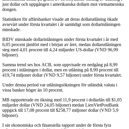
just dollar och uppgången i amerikanska dollarn mot vietnamesiska
dongen.
Statistiken för affärsbanker visade att deras dollarutlåning ökade
avsevärt under första kvartalet i år samtidigt som dollarinlåningen
minskade.
BIDV minskade dollarinlåningen under första kvartalet i år med
6,05 procent jämfört med i början av året, medan dollarutlåningen
steg med 4,01 procent till 4,24 miljarder US-dollar (VND 96,99
biljoner).
Samma trend ses hos ACB, som uppvisade en nedgång på 8,99
procent i inlåningen i dollar, men en utlåning på 8,99 procent till
419,74 miljoner dollar (VND 9,57 biljoner) under första kvartalet.
Under denna period var utlåningsökningen för utländsk valuta i
vissa banker högre än 10 procent.
MB rapporterade en ökning med 11,9 procent i dollarlån till $1,05
miljarder dollar (VND 24,05 biljoner) medan LienVietPostBank
uppgick till 17,08 procent till $258,77 miljoner dollar (VND 5,9
biljoner).
I sin ekonomiska och finansiella rapport under de första fyra