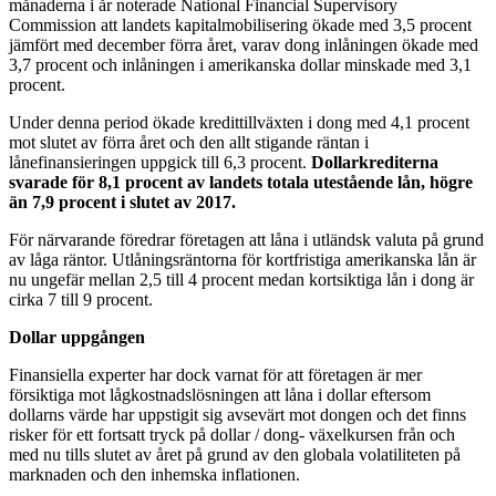
månaderna i år noterade National Financial Supervisory
Commission att landets kapitalmobilisering ökade med 3,5 procent
jämfört med december förra året, varav dong inlåningen ökade med
3,7 procent och inlåningen i amerikanska dollar minskade med 3,1
procent.
Under denna period ökade kredittillväxten i dong med 4,1 procent
mot slutet av förra året och den allt stigande räntan i
lånefinansieringen uppgick till 6,3 procent.
Dollarkrediterna
svarade för 8,1 procent av landets totala utestående lån, högre
än 7,9 procent i slutet av 2017.
För närvarande föredrar företagen att låna i utländsk valuta på grund
av låga räntor. Utlåningsräntorna för kortfristiga amerikanska lån är
nu ungefär mellan 2,5 till 4 procent medan kortsiktiga lån i dong är
cirka 7 till 9 procent.
Dollar uppgången
Finansiella experter har dock varnat för att företagen är mer
försiktiga mot lågkostnadslösningen att låna i dollar eftersom
dollarns värde har uppstigit sig avsevärt mot dongen och det finns
risker för ett fortsatt tryck på dollar / dong- växelkursen från och
med nu tills slutet av året på grund av den globala volatiliteten på
marknaden och den inhemska inflationen.