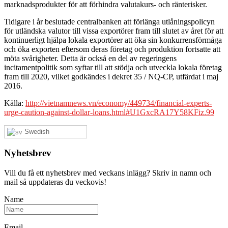
marknadsprodukter för att förhindra valutakurs- och ränterisker.
Tidigare i år beslutade centralbanken att förlänga utlåningspolicyn
för utländska valutor till vissa exportörer fram till slutet av året för att
kontinuerligt hjälpa lokala exportörer att öka sin konkurrensförmåga
och öka exporten eftersom deras företag och produktion fortsatte att
möta svårigheter. Detta är också en del av regeringens
incitamentpolitik som syftar till att stödja och utveckla lokala företag
fram till 2020, vilket godkändes i dekret 35 / NQ-CP, utfärdat i maj
2016.
Källa:
http://vietnamnews.vn/economy/449734/financial-experts-
urge-caution-against-dollar-loans.html#U1GxcRA17Y58KFiz.99
Swedish
Nyhetsbrev
Vill du få ett nyhetsbrev med veckans inlägg? Skriv in namn och
mail så uppdateras du veckovis!
Name
Email