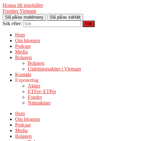
Hoppa till innehållet
Frontier Vietnam
Slå på/av mobilmeny
Slå på/av sökfält
Sök efter:
Hem
Om bloggen
Podcast
Media
Bolagen
Bolagen
Utdelningsaktier i Vietnam
Kontakt
Exponering
Aktier
ETFer/ ETPer
Fonder
Nätmäklare
Hem
Om bloggen
Podcast
Media
Bolagen