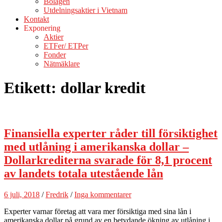
Bolagen
Utdelningsaktier i Vietnam
Kontakt
Exponering
Aktier
ETFer/ ETPer
Fonder
Nätmäklare
Etikett:
dollar kredit
Finansiella experter råder till försiktighet
med utlåning i amerikanska dollar –
Dollarkrediterna svarade för 8,1 procent
av landets totala utestående lån
6 juli, 2018
/
Fredrik
/
Inga kommentarer
Experter varnar företag att vara mer försiktiga med sina lån i
amerikanska dollar på grund av en betydande ökning av utlåning i