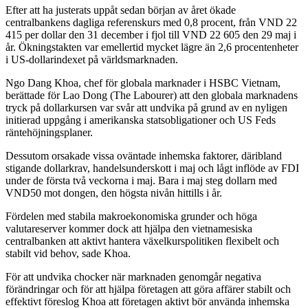
Efter att ha justerats uppåt sedan början av året ökade
centralbankens dagliga referenskurs med 0,8 procent, från VND 22
415 per dollar den 31 december i fjol till VND 22 605 den 29 maj i
år. Ökningstakten var emellertid mycket lägre än 2,6 procentenheter
i US-dollarindexet på världsmarknaden.
Ngo Dang Khoa, chef för globala marknader i HSBC Vietnam,
berättade för Lao Dong (The Labourer) att den globala marknadens
tryck på dollarkursen var svår att undvika på grund av en nyligen
initierad uppgång i amerikanska statsobligationer och US Feds
räntehöjningsplaner.
Dessutom orsakade vissa oväntade inhemska faktorer, däribland
stigande dollarkrav, handelsunderskott i maj och lågt inflöde av FDI
under de första två veckorna i maj. Bara i maj steg dollarn med
VND50 mot dongen, den högsta nivån hittills i år.
Fördelen med stabila makroekonomiska grunder och höga
valutareserver kommer dock att hjälpa den vietnamesiska
centralbanken att aktivt hantera växelkurspolitiken flexibelt och
stabilt vid behov, sade Khoa.
För att undvika chocker när marknaden genomgår negativa
förändringar och för att hjälpa företagen att göra affärer stabilt och
effektivt föreslog Khoa att företagen aktivt bör använda inhemska