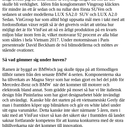
skulle bli verklighet. Idéen från konglomeratet Vingroup kläcktes
för mindre än ett år sedan och nu rullar den första SUVen och
sedanen ut under modellerna LUX SA2.0 SUV och LUX A2.0
Sedan. VinGroup har som alltid högt uppsatta mål men i takt med att
fordonsflottan växer rejält så är det givetvis svårt att utröna hur
möjligt det är för VinFast att nå en årligt produktion på en kvarts
miljon bilar inom fem år, vilket motsvarar 92 procent av alla bilar
som såldes i hela Vietnam 2017. Under motormässan i Paris
presenterade David Beckham de två bilmodellerna och möttes av
stående ovationer.
Så vad gömmer sig under huven?
Ramen är byggd av BMWoch jag skulle tippa på att förmodligen
tillhör ramen från den senaste BMW 4-serien. Komponenterna ska
ha tillverkats av Magna Steyr som har redan gjort en hel del jobb för
Mercedez-Benz och BMW när det kommer till motorer och
elektronik bland annat. Som grädde på moset så har vi lite italiensk
design från Pininfarina som har gjort designarbetet både invändigt
och utvändigt. Kanske blir det starten på ett vietnamesiskt Geely där
man i framtiden köper upp bilmärken och gör en white label under
sitt egna varumärke. Detta kanske inte sker närmaste 5 åren, men i
takt med att VinFast växer så kan det säkert ske i framtiden då landet
saknar fortfarande kompetens för att kunna konkurrera med de stora
biltillverkarna när det kommer till innovation.