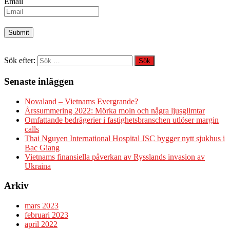
Email
Sök efter:
Senaste inläggen
Novaland – Vietnams Evergrande?
Årssummering 2022: Mörka moln och några ljusglimtar
Omfattande bedrägerier i fastighetsbranschen utlöser margin
calls
Thai Nguyen International Hospital JSC bygger nytt sjukhus i
Bac Giang
Vietnams finansiella påverkan av Rysslands invasion av
Ukraina
Arkiv
mars 2023
februari 2023
april 2022