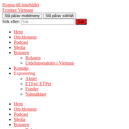
Hoppa till innehållet
Frontier Vietnam
Slå på/av mobilmeny
Slå på/av sökfält
Sök efter:
Hem
Om bloggen
Podcast
Media
Bolagen
Bolagen
Utdelningsaktier i Vietnam
Kontakt
Exponering
Aktier
ETFer/ ETPer
Fonder
Nätmäklare
Hem
Om bloggen
Podcast
Media
Bolagen