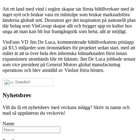
Att ett land med vind i seglen skapar sin första biltillverkare med är
inget nytt och brukar vara en milstolpe som brukar marknadsföra
länderna globalt sett. Dessutom ger det inspiration på nationellt plan
där bolag som VinGroup skapar allt och bygger upp en kultur hos
unga att man kan bli hur framgångsrik som helst, allt är möjligt.
VinFasts VD Jim De Luca, kommenterade biltillverkarens prislapp
på $3,5 miljarder som öronmärktes för projektet sedan start, med att
målet är att ta över hela den inhemska bilmarknaden först innan
expansionen utomlands blir ett faktum. Jim De Luca jobbade senast
som vice president på General Motors global manufacturing
operations och blev anställd av Vinfast förra hösten.
Swedish
Nyhetsbrev
Vill du få ett nyhetsbrev med veckans inlägg? Skriv in namn och
mail så uppdateras du veckovis!
Name