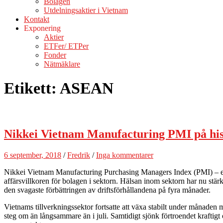
Bolagen
Utdelningsaktier i Vietnam
Kontakt
Exponering
Aktier
ETFer/ ETPer
Fonder
Nätmäklare
Etikett:
ASEAN
Nikkei Vietnam Manufacturing PMI på hist
6 september, 2018
/
Fredrik
/
Inga kommentarer
Nikkei Vietnam Manufacturing Purchasing Managers Index (PMI) – en sam
affärsvillkoren för bolagen i sektorn. Hälsan inom sektorn har nu stä
den svagaste förbättringen av driftsförhållandena på fyra månader.
Vietnams tillverkningssektor fortsatte att växa stabilt under månaden
steg om än långsammare än i juli. Samtidigt sjönk förtroendet krafti