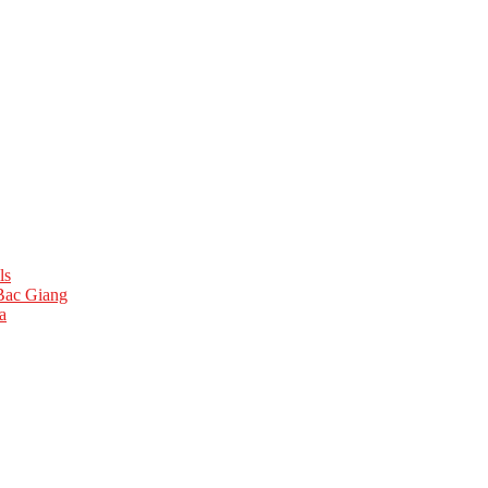
ls
 Bac Giang
a