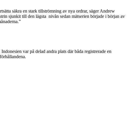
tsätta säkra en stark tillströmning av nya ordrar, säger Andrew
rin sjunkit till den lägsta nivån sedan mätserien började i början av
månaderna.”
 Indonesien var på delad andra plats där båda registrerade en
sförhållandena.