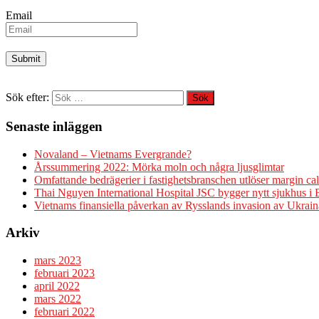
Email
Sök efter:
Senaste inläggen
Novaland – Vietnams Evergrande?
Årssummering 2022: Mörka moln och några ljusglimtar
Omfattande bedrägerier i fastighetsbranschen utlöser margin cal
Thai Nguyen International Hospital JSC bygger nytt sjukhus i
Vietnams finansiella påverkan av Rysslands invasion av Ukrain
Arkiv
mars 2023
februari 2023
april 2022
mars 2022
februari 2022