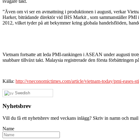
svagare takt.
”Även om vi ser en avmattning i produktionen i augusti, verkar Vietnam
Harker, biträdande direktör vid IHS Markit , som sammanställer PMI i V
2012, vilket tyder på att bekymmer kring globala handelsflöden, han
Vietnam fortsatte att leda PMI-rankingen i ASEAN under augusti trots 
snabbare tillväxt takt. Malaysia registrerade den första förbättringen
Källa:
http://vneconomictimes.com/article/vietnam-today/pmi-eases-sti
Swedish
Nyhetsbrev
Vill du få ett nyhetsbrev med veckans inlägg? Skriv in namn och mail
Name