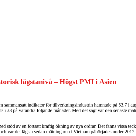
orisk lägstanivå – Högst PMI i Asien
mansatt indikator för tillverkningsindustrin hamnade på 53,7 i augusti,
rkts i 33 på varandra följande månader. Med det sagt var den senaste m
 med stöd av en fortsatt kraftig ökning av nya ordrar. Det fanns vissa 
gt och var det lägsta sedan mätningarna i Vietnam påbörjades under 2012