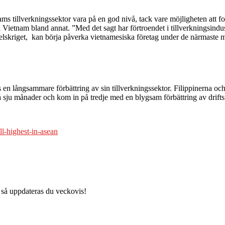
s tillverkningssektor vara på en god nivå, tack vare möjligheten att for
ietnam bland annat. ”Med det sagt har förtroendet i tillverkningsindust
delskriget, kan börja påverka vietnamesiska företag under de närmaste 
en långsammare förbättring av sin tillverkningssektor. Filippinerna och
 på sju månader och kom in på tredje med en blygsam förbättring av drift
ll-highest-in-asean
 så uppdateras du veckovis!