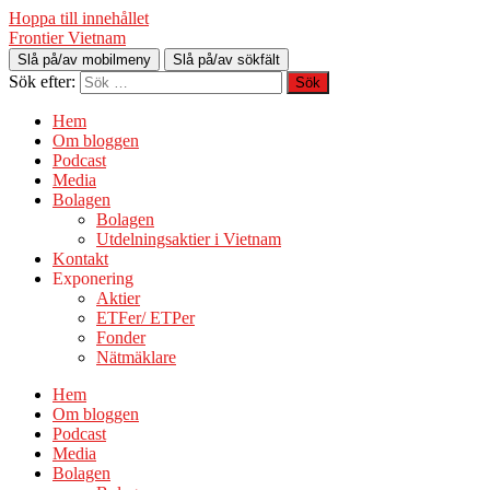
Hoppa till innehållet
Frontier Vietnam
Slå på/av mobilmeny
Slå på/av sökfält
Sök efter:
Hem
Om bloggen
Podcast
Media
Bolagen
Bolagen
Utdelningsaktier i Vietnam
Kontakt
Exponering
Aktier
ETFer/ ETPer
Fonder
Nätmäklare
Hem
Om bloggen
Podcast
Media
Bolagen