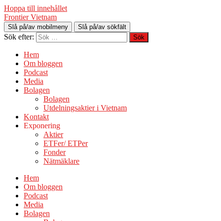
Hoppa till innehållet
Frontier Vietnam
Slå på/av mobilmeny
Slå på/av sökfält
Sök efter:
Hem
Om bloggen
Podcast
Media
Bolagen
Bolagen
Utdelningsaktier i Vietnam
Kontakt
Exponering
Aktier
ETFer/ ETPer
Fonder
Nätmäklare
Hem
Om bloggen
Podcast
Media
Bolagen