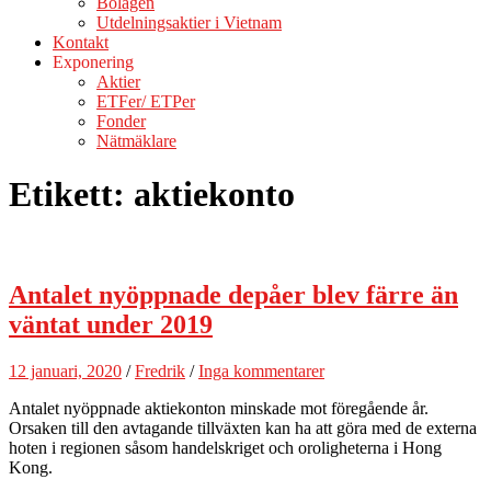
Bolagen
Utdelningsaktier i Vietnam
Kontakt
Exponering
Aktier
ETFer/ ETPer
Fonder
Nätmäklare
Etikett:
aktiekonto
Antalet nyöppnade depåer blev färre än
väntat under 2019
12 januari, 2020
/
Fredrik
/
Inga kommentarer
Antalet nyöppnade aktiekonton minskade mot föregående år.
Orsaken till den avtagande tillväxten kan ha att göra med de externa
hoten i regionen såsom handelskriget och oroligheterna i Hong
Kong.