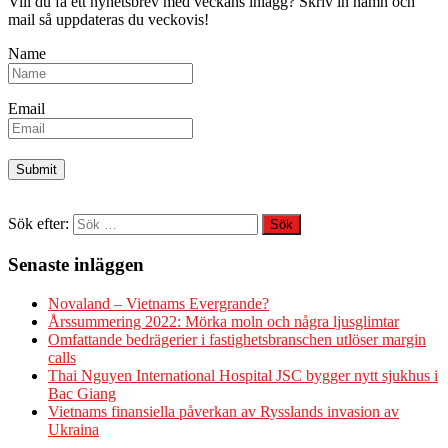
Vill du få ett nyhetsbrev med veckans inlägg? Skriv in namn och
mail så uppdateras du veckovis!
Name
Email
Sök efter:
Senaste inläggen
Novaland – Vietnams Evergrande?
Årssummering 2022: Mörka moln och några ljusglimtar
Omfattande bedrägerier i fastighetsbranschen utlöser margin
calls
Thai Nguyen International Hospital JSC bygger nytt sjukhus i
Bac Giang
Vietnams finansiella påverkan av Rysslands invasion av
Ukraina