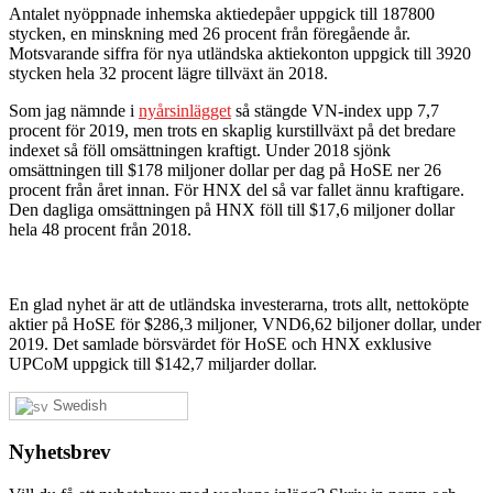
Antalet nyöppnade inhemska aktiedepåer uppgick till 187800
stycken, en minskning med 26 procent från föregående år.
Motsvarande siffra för nya utländska aktiekonton uppgick till 3920
stycken hela 32 procent lägre tillväxt än 2018.
Som jag nämnde i
nyårsinlägget
så stängde VN-index upp 7,7
procent för 2019, men trots en skaplig kurstillväxt på det bredare
indexet så föll omsättningen kraftigt. Under 2018 sjönk
omsättningen till $178 miljoner dollar per dag på HoSE ner 26
procent från året innan. För HNX del så var fallet ännu kraftigare.
Den dagliga omsättningen på HNX föll till $17,6 miljoner dollar
hela 48 procent från 2018.
En glad nyhet är att de utländska investerarna, trots allt, nettoköpte
aktier på HoSE för $286,3 miljoner, VND6,62 biljoner dollar, under
2019. Det samlade börsvärdet för HoSE och HNX exklusive
UPCoM uppgick till $142,7 miljarder dollar.
Swedish
Nyhetsbrev