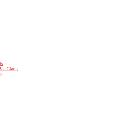
ls
 Bac Giang
a