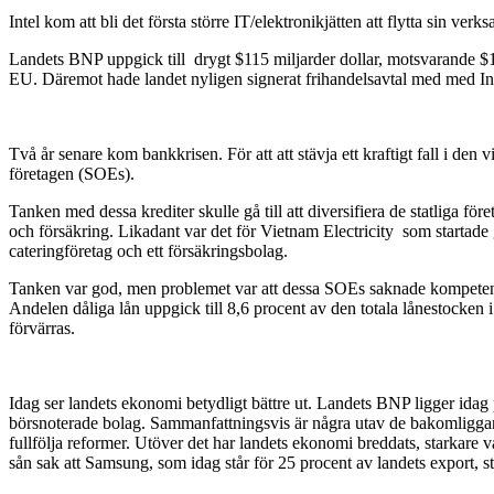
Intel kom att bli det första större IT/elektronikjätten att flytta sin v
Landets BNP uppgick till drygt $115 miljarder dollar, motsvarande 
EU. Däremot hade landet nyligen signerat frihandelsavtal med med 
Två år senare kom bankkrisen. För att att stävja ett kraftigt fall i den
företagen (SOEs).
Tanken med dessa krediter skulle gå till att diversifiera de statliga för
och försäkring. Likadant var det för Vietnam Electricity som startade
cateringföretag och ett försäkringsbolag.
Tanken var god, men problemet var att dessa SOEs saknade kompetensen
Andelen dåliga lån uppgick till 8,6 procent av den totala lånestocken i 
förvärras.
Idag ser landets ekonomi betydligt bättre ut. Landets BNP ligger idag
börsnoterade bolag. Sammanfattningsvis är några utav de bakomliggande 
fullfölja reformer. Utöver det har landets ekonomi breddats, starkare 
sån sak att Samsung, som idag står för 25 procent av landets export, st