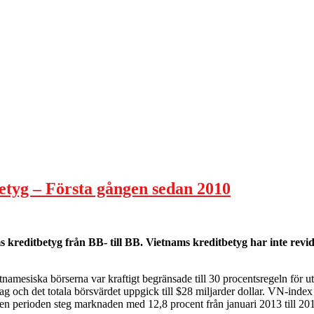
etyg – Första gången sedan 2010
kreditbetyg från BB- till BB. Vietnams kreditbetyg har inte revid
etnamesiska börserna var kraftigt begränsade till 30 procentsregeln för ut
lag och det totala börsvärdet uppgick till $28 miljarder dollar. VN-ind
en perioden steg marknaden med 12,8 procent från januari 2013 till 20