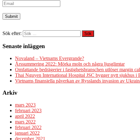
Sök efter:
Senaste inläggen
Novaland – Vietnams Evergrande?
Årssummering 2022: Mörka moln och några ljusglimtar
Omfattande bedrägerier i fastighetsbranschen utlöser margin cal
Thai Nguyen International Hospital JSC bygger nytt sjukhus i
Vietnams finansiella påverkan av Rysslands invasion av Ukrain
Arkiv
mars 2023
februari 2023
april 2022
mars 2022
februari 2022
januari 2022
december 2021