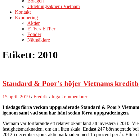
Bolagen
Utdelningsaktier i Vietnam
Kontakt
Exponering
Aktier
ETFer/ ETPer
Fonder
Nätmäklare
Etikett:
2010
Standard & Poor’s höjer Vietnams kreditb
15 april, 2019
/
Fredrik
/
Inga kommentarer
I tisdags förra veckan uppgraderade Standard & Poor’s Vietnams 
igenom samt vad som har hänt sedan förra uppgraderingen.
Vietnam var fortfarande ett relativt okänt land att investera i 2010. Vi
fastighetsmarknaden, om än i liten skala. Endast 247 börsnoterade bo
2012 i december sjönk aktiemarknaden med 15 procent per år. Efter d