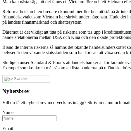
Man kan nästa säga att det fanns ett Vietnam före och ett Vietnam efte
Reformarbetet och en bredare ekonomi mer fler ben att stå på är inte d
frihandelsavtalet som Vietnam har skrivit under någonsin. Hade det int
på landets finansmarknad och skattesystem.
Däremot är det viktigt att titta på riskerna som tas upp i kreditinstit
handelsrelationerna mellan USA och Kina och den ökade protektioni
Bland de interna riskerna så nämns det ökande handelsunderskottet so
belyser är den växande statsskulden som har fortsatt att växa sedan k
Slutligen anser Standard & Poor’s att landets banker är fortfarande sva
Exempel som konkreta mål såsom att lista bankerna på utländska börser,
Swedish
Nyhetsbrev
Vill du få ett nyhetsbrev med veckans inlägg? Skriv in namn och mail
Name
Email