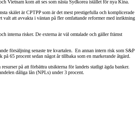
 och Vietnam kom att ses som nästa Sydkorea istället för nya Kina.
rämsta skälet är CPTPP som är det mest prestigefulla och komplicerade
t valt att avvakta i väntan på fler omfattande reformer med inriktning
och interna risker. De externa är väl omtalade och gäller främst
nde försäljning senaste tre kvartalen. En annan intern risk som S&P
tak på 65 procent sedan något år tillbaka som en markerande åtgärd.
surser på att förbättra utsikterna för landets statligt ägda banker.
 andelen dåliga lån (NPLs) under 3 procent.