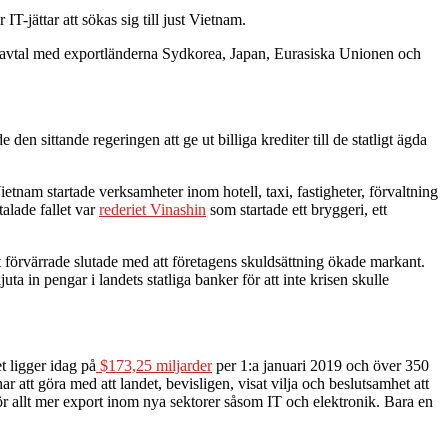
T-jättar att sökas sig till just Vietnam.
lsavtal med exportländerna Sydkorea, Japan, Eurasiska Unionen och
en sittande regeringen att ge ut billiga krediter till de statligt ägda
Vietnam startade verksamheter inom hotell, taxi, fastigheter, förvaltning
alade fallet var
rederiet Vinashin
som startade ett bryggeri, ett
 förvärrade slutade med att företagens skuldsättning ökade markant.
a in pengar i landets statliga banker för att inte krisen skulle
t ligger idag på
$173,25 miljarder
per 1:a januari 2019 och över 350
att göra med att landet, bevisligen, visat vilja och beslutsamhet att
för allt mer export inom nya sektorer såsom IT och elektronik. Bara en