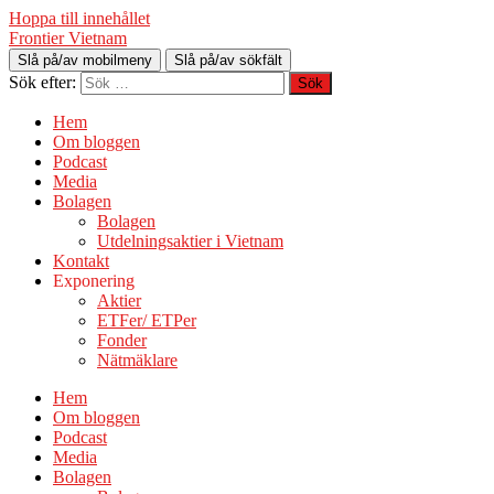
Hoppa till innehållet
Frontier Vietnam
Slå på/av mobilmeny
Slå på/av sökfält
Sök efter:
Hem
Om bloggen
Podcast
Media
Bolagen
Bolagen
Utdelningsaktier i Vietnam
Kontakt
Exponering
Aktier
ETFer/ ETPer
Fonder
Nätmäklare
Hem
Om bloggen
Podcast
Media
Bolagen