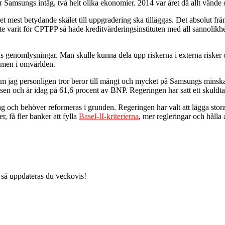
r Samsungs intåg, två helt olika ekonomier. 2014 var året då allt vände
et mest betydande skälet till uppgradering ska tilläggas. Det absolut f
e varit för CPTPP så hade kreditvärderingsinstituten med all sannolikhe
utens genomlysningar. Man skulle kunna dela upp riskerna i externa risker 
smen i omvärlden.
m jag personligen tror beror till mångt och mycket på Samsungs minska
risen och är idag på 61,6 procent av BNP. Regeringen har satt ett skuld
g och behöver reformeras i grunden. Regeringen har valt att lägga stora re
 få fler banker att fylla
Basel-II-kriterierna
, mer regleringar och hålla
 så uppdateras du veckovis!