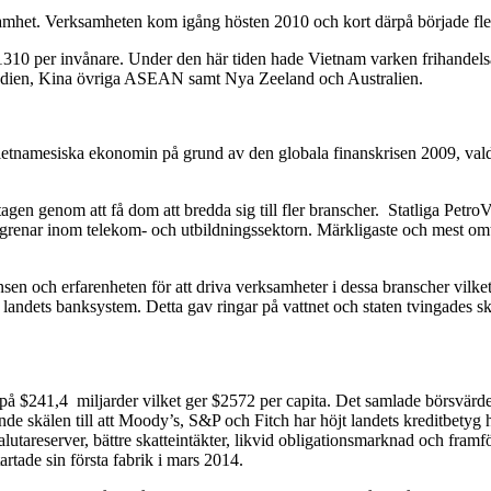
erksamhet. Verksamheten kom igång hösten 2010 och kort därpå började fler I
$1310 per invånare. Under den här tiden hade Vietnam varken frihande
Indien, Kina övriga ASEAN samt Nya Zeeland och Australien.
 vietnamesiska ekonomin på grund av den globala finanskrisen 2009, valde d
etagen genom att få dom att bredda sig till fler branscher. Statliga Petro
 grenar inom telekom- och utbildningssektorn. Märkligaste och mest omt
 och erfarenheten för att driva verksamheter i dessa branscher vilket
landets banksystem. Detta gav ringar på vattnet och staten tvingades skjut
 på $241,4 miljarder vilket ger $2572 per capita. Det samlade börsvärde
skälen till att Moody’s, S&P och Fitch har höjt landets kreditbetyg har 
valutareserver, bättre skatteintäkter, likvid obligationsmarknad och fram
artade sin första fabrik i mars 2014.